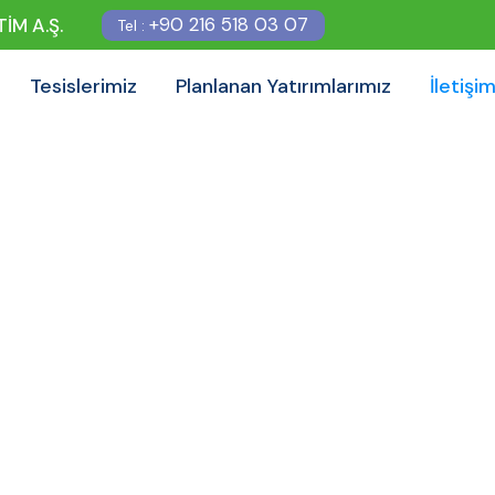
+90 216 518 03 07
İM A.Ş.
Tel :
Tesislerimiz
Planlanan Yatırımlarımız
İletişi